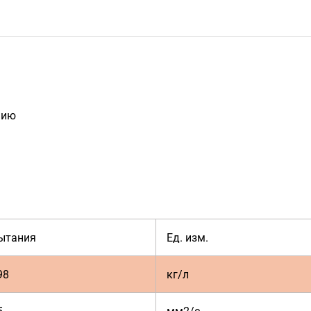
нию
ытания
Ед. изм.
98
кг/л