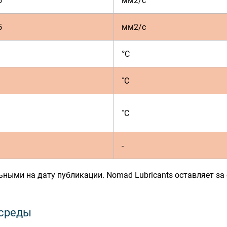
5
мм2/с
5
мм2/с
°C
˚C
˚C
-
ными на дату публикации. Nomad Lubricants оставляет за 
 среды